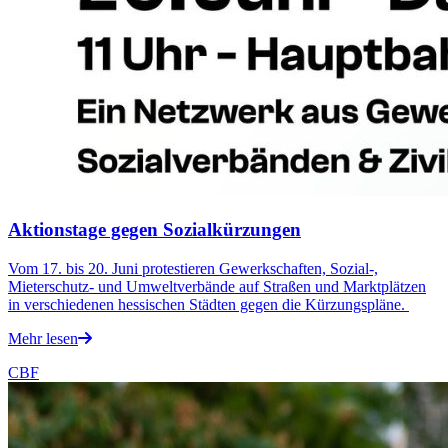
Aktionstage gegen Sozialkürzungen
Vom 17. bis 20. Juni protestieren Gewerkschaften, Sozial-,
Mieterschutz- und Umweltverbände auf Straßen und Marktplätzen
in verschiedenen hessischen Städten gegen die Kürzungspläne.
Mehr lesen
CBF